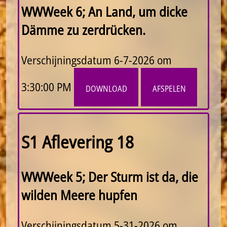
WWWeek 6; An Land, um dicke
Dämme zu zerdrücken.
Verschijningsdatum
6-7-2026 om
3:30:00 PM
download
afspelen
S1 Aflevering 18
WWWeek 5; Der Sturm ist da, die
wilden Meere hupfen
Verschijningsdatum
5-31-2026 om